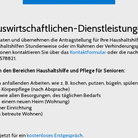
swirtschaftlichen-Dienstleistun
raten und übernehmen die Antragstellung für Ihre Haushaltshilf
ushaltshilfen Stundenweise oder im Rahmen der Verhinderungsp
ionen kontaktieren Sie über das
Kontaktformular
oder die nac
578821.
 den Bereichen Haushaltshilfe und Pflege für Senioren:
ch anfallenden Arbeiten, wie z. B. kochen, putzen, bügeln, spüle
n Körperpflege (nach Absprache)
wie allen Besorgungen, des täglichen Bedarfs
h einem neuen Heim (Wohnung)
er Einrichtung
ns betreute Wohnen)
jetzt für ein
kostenloses Erstgespräch
.